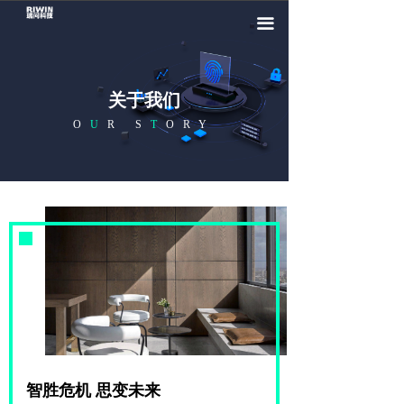
끀
关于我们
O
U
R S
T
ORY
智胜危机 思变未来