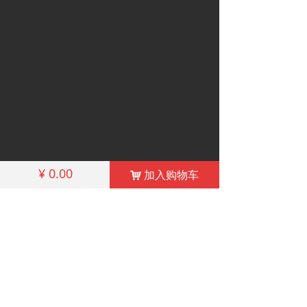
¥
0.00
加入购物车
낙
工作时间：9:00-18:00
如有紧急需求可以随时电话联系