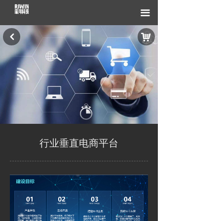
끀
낙
낒
行业垂直电商平台